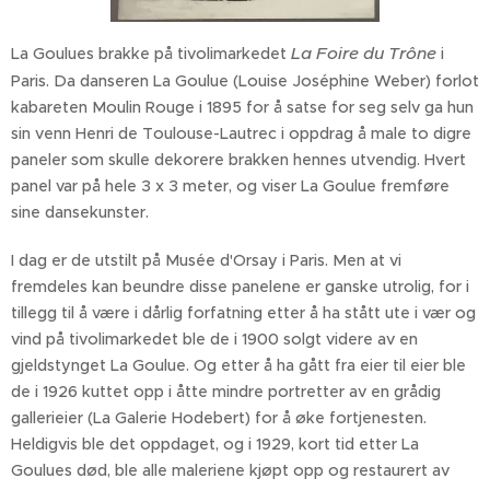
La Foire du Trône
La Goulues brakke på tivolimarkedet
i
Paris. Da danseren La Goulue (Louise Joséphine Weber) forlot
kabareten Moulin Rouge i 1895 for å satse for seg selv ga hun
sin venn Henri de Toulouse-Lautrec i oppdrag å male to digre
paneler som skulle dekorere brakken hennes utvendig. Hvert
panel var på hele 3 x 3 meter, og viser La Goulue fremføre
sine dansekunster.
I dag er de utstilt på Musée d'Orsay i Paris. Men at vi
fremdeles kan beundre disse panelene er ganske utrolig, for i
tillegg til å være i dårlig forfatning etter å ha stått ute i vær og
vind på tivolimarkedet ble de i 1900 solgt videre av en
gjeldstynget La Goulue. Og etter å ha gått fra eier til eier ble
de i 1926 kuttet opp i åtte mindre portretter av en grådig
gallerieier (La Galerie Hodebert) for å øke fortjenesten.
Heldigvis ble det oppdaget, og i 1929, kort tid etter La
Goulues død, ble alle maleriene kjøpt opp og restaurert av